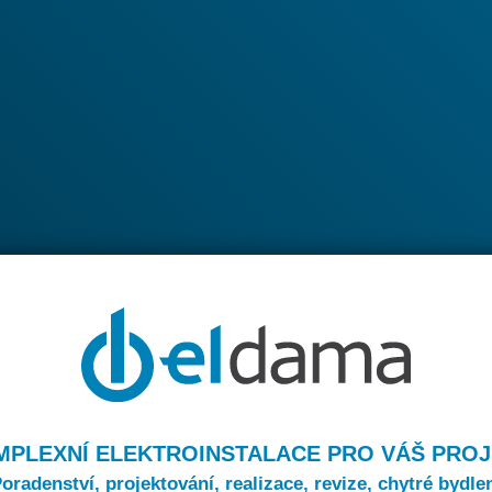
PLEXNÍ ELEKTROINSTALACE PRO VÁŠ PRO
oradenství, projektování, realizace, revize, chytré bydle