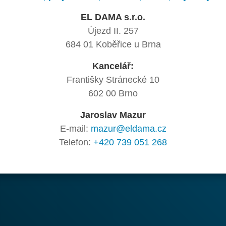
EL DAMA s.r.o.
Újezd II. 257
684 01 Koběřice u Brna
Kancelář:
Františky Stránecké 10
602 00 Brno
Jaroslav Mazur
E-mail:
mazur@eldama.cz
Telefon:
+420 739 051 268