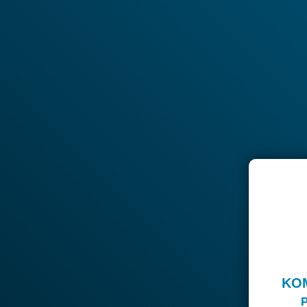
KOM
P