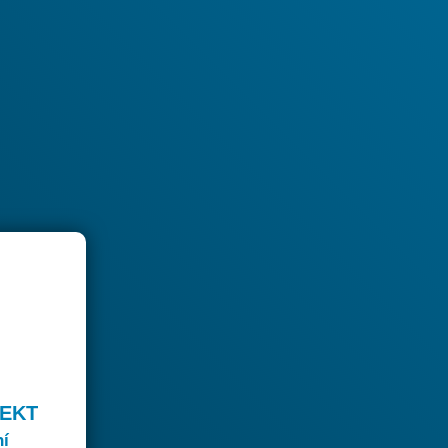
JEKT
ní